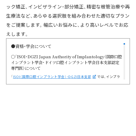
ック矯正、インビザライン・部分矯正、精密な根管治療や再
生療法など、あらゆる選択肢を組み合わせた適切なプラン
をご提案します。幅広いお悩みに、より高いレベルでお応
えします。
●資格・学会について
○「ISOI・DGZI Japan Authority of Implantology（国際口腔
インプラント学会・ドイツ口腔インプラント学会日本支部認定
専門医）について
「
ISOI（国際口腔インプラント学会）・DGZI日本支部
では、インプラ
ント医療の水準の維持・向上を図り、国民に適切な医療を提供するため
の一定の知識・技術を有している歯科医師に対して、「Authority of
Implantology（DGZI Japan 認定専門医）」の資格を与えています。
◦DGZI Japan「Authority of Implantology（DGZI Japan 認定専門
医）」資格取得の条件
・Clinical Oral Implantology（認定医）の資格を保持している。
・臨床例が50症例以上ある。
・学会の資格認定の審査に合格している。