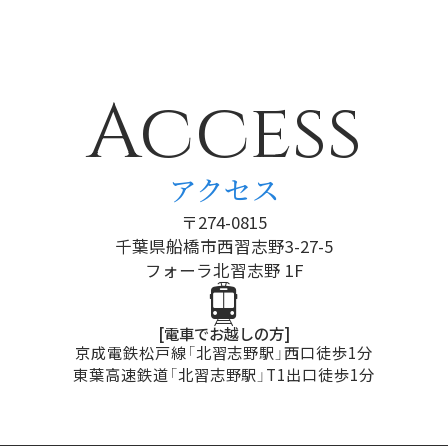
など
◦DGZI Japan「Authority of Implantology（DGZI Japan 認定専門
医）」資格保持の条件
・5年ごとに認定の更新を行なう。
Access
・更新講習を受講する。
など
詳しくは、「
認定制度規約
」をご覧ください。
ISOI：International Society of Oral Implantology
アクセス
DGZI：Deutsche Gesellschaft für Zahnärztliche Implantologie
〒274-0815
○「The International Congress of Oral Implantologists
千葉県船橋市西習志野3-27-5
Diplomate Fellowship （国際インプラント学会指導医）」につ
いて
フォーラ北習志野 1F
「
一般社団法人 ICOI（国際インプラント学会＝The International
Congress of Oral Implantologists）
」は、インプラント治療にお
[電車でお越しの方]
いて一定の知識・技術を有しており、適切な診断と治療を行なえる歯科
京成電鉄松戸線「北習志野駅」西口徒歩1分
医師・歯科技工士に対して、「Diplomate Fellowship （指導医）」の資
東葉高速鉄道「北習志野駅」T1出口徒歩1分
格を与えています。
◦「Diplomate Fellowship （指導医）」資格取得の条件
・歯科医師または歯科技工士の免許を有している。
・ICOIのActive Memberである。