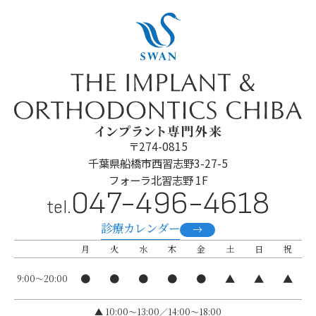
・最終補綴物を装着後、1年間以上経過しているインプラントが120症例
ある。
・過去5年間にICOI学術大会に2回以上参加している。
・過去5年間に生涯研修クレジット時間が250時間以上ある。
・過去5年間にICOI学術大会で2回以上、ポスター、口演、テーブルクリニ
ック発表をしている。
など
◦「Diplomate Fellowship （指導医）」資格保持の条件
・5年ごとに認定の更新を行なう。
〒274-0815
・Diplomate Fellowship 資格取得後、継続してICOIのActive Member
千葉県船橋市西習志野3-27-5
である。
フォーラ北習志野 1F
・生涯研修クレジットが100時間（うちICOI学術大会参加50時間以上必
047-496-4618
修）である。
tel.
・ICOI学術大会に1回以上参加する。
診療カレンダー
・ICOI学術大会でポスター、口演、テーブルクリニック発表を2回以上す
る。
月
火
水
木
金
土
日
祝
・筆記試験（英文50問、多肢選択法、60点以上）に合格する
●
●
●
●
●
▲
▲
▲
9:00～20:00
など
詳しくは、「ICOI Diplomate（指導医）［要確認]」をご覧ください。
ICOI：International Congress of Oral Implantologists
▲ 10:00〜13:00／14:00～18:00