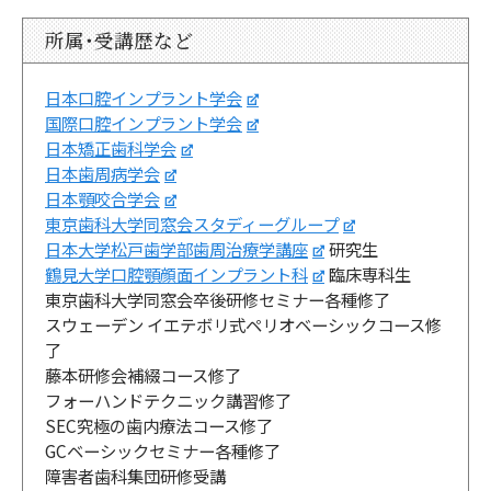
所属・受講歴など
日本口腔インプラント学会
国際口腔インプラント学会
日本矯正歯科学会
日本歯周病学会
日本顎咬合学会
東京歯科大学同窓会スタディーグループ
日本大学松戸歯学部歯周治療学講座
研究生
鶴見大学口腔顎顔面インプラント科
臨床専科生
東京歯科大学同窓会卒後研修セミナー各種修了
スウェーデン イエテボリ式ペリオベーシックコース修
了
藤本研修会補綴コース修了
フォーハンドテクニック講習修了
SEC究極の歯内療法コース修了
GCベーシックセミナー各種修了
障害者歯科集団研修受講