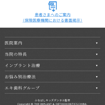
○「インビザラインドクター」について
患者さまへのご案内
インビザラインジャパン株式会社は、実践的な内容のコースを受講し、
（保険医療機関における書面掲示）
マウスピース型矯正装置（インビザライン）による治療に必要な知識を
習得した歯科医師に対し、インビザラインドクターのライセンスを与
えています。日本国内の歯科医師免許を有しており、5年以上矯正治療
の経験があるなどの受講要件があります。詳しくは「
インビザライン・
システム導入コース
」をご確認ください。
医院案内
○「歯科医師臨床研修指導医」について
当院の特長
厚生労働省は、診療に従事しようとする歯科医師に対し、厚生労働大臣
の指定する病院・診療所などにおいて臨床研修を受けることを義務付
インプラント治療
ける「
歯科医師臨床研修制度
」を設けています。その研修歯科医に、
一般歯科診療について的確に指導し、適正に評価を行なえる歯科医師
お悩み別治療法
に「歯科医師臨床研修指導医」の資格を与えています。
◦「歯科医師臨床研修指導医」資格取得の条件
エキ歯科グループ
・適切な指導体制を有している。
・7年以上の臨床経験を有し、指導歯科医講習会を受講している。また
は、5年以上の臨床経験と日本歯科医学会・専門分科会の認定医・専門医
ふなばしキッズデンタル監修
Copyright © THE IMPLANT & ORTHODONTICS CHIBA,