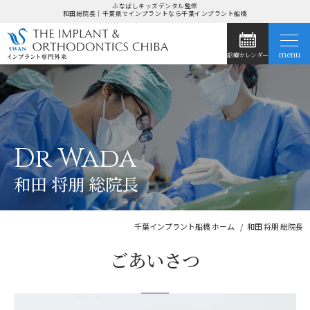
ふなばしキッズデンタル監修
和田総院長｜千葉県でインプラントなら千葉インプラント船橋
menu
診療カレンダー
ホーム
当院の特長
Dr Wada
インプラント治療
和田 将朋 総院長
症例集
お悩み別治療法
千葉インプラント船橋 ホーム
和田 将朋 総院長
ごあいさつ
ドクター紹介
医院紹介・アクセス