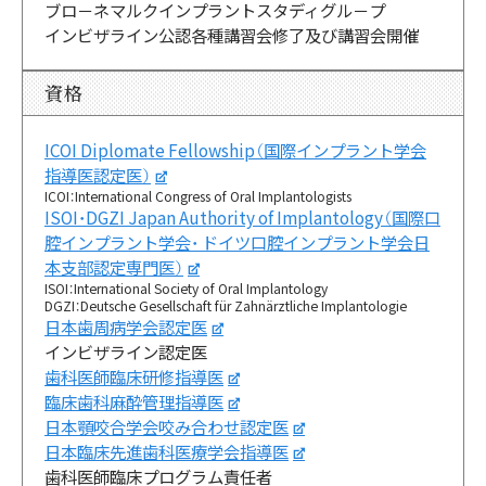
ブロ－ネマルクインプラントスタディグル－プ
インビザライン公認各種講習会修了及び講習会開催
資格
ICOI Diplomate Fellowship（国際インプラント学会
指導医認定医）
ICOI：International Congress of Oral Implantologists
ISOI・DGZI Japan Authority of Implantology（国際口
腔インプラント学会・ ドイツ口腔インプラント学会日
本支部認定専門医）
ISOI：International Society of Oral Implantology
DGZI：Deutsche Gesellschaft für Zahnärztliche Implantologie
日本歯周病学会認定医
インビザライン認定医
歯科医師臨床研修指導医
臨床歯科麻酔管理指導医
日本顎咬合学会咬み合わせ認定医
日本臨床先進歯科医療学会指導医
歯科医師臨床プログラム責任者