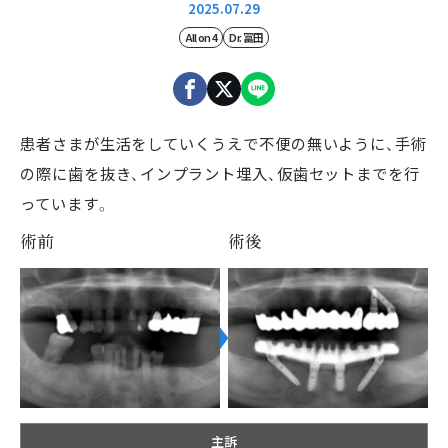
2025.07.29
料金表
All on 4
Dr. 冨田
24時間WEB予約
スワン会グループ
患者さまが生活をしていくうえで不便の無いように、手術
の際に歯を抜き、インプラント埋入、仮歯セットまでを行
よくあるご質問
っています。
インプラント用語集
術前
術後
インプラント説明会
新着情報
主訴