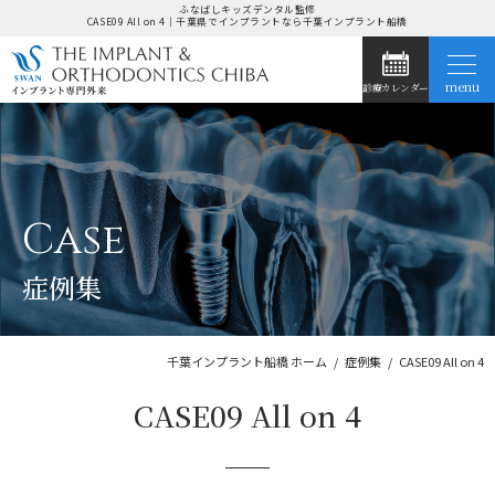
ふなばしキッズデンタル監修
CASE09 All on 4｜千葉県でインプラントなら千葉インプラント船橋
menu
診療カレンダー
ホーム
当院の特長
Case
インプラント治療
症例集
症例集
お悩み別治療法
千葉インプラント船橋 ホーム
症例集
CASE09 All on 4
CASE09 All on 4
ドクター紹介
医院紹介・アクセス