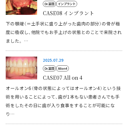
Dr. 冨田
インプラント
CASE08 インプラント
下の顎堤（＝土手状に盛り上がった歯肉の部分）の骨が極
度に吸収し、他院でもお手上げの状態とのことで来院され
ました。 …
2025.07.29
Dr. 冨田
All on 4
CASE07 All on 4
オールオン6（骨の状態によってはオールオン4）という技
術を用いることによって、歯が1本もない患者さんでも手
術をしたその日に歯が入り食事をすることが可能にな
り…