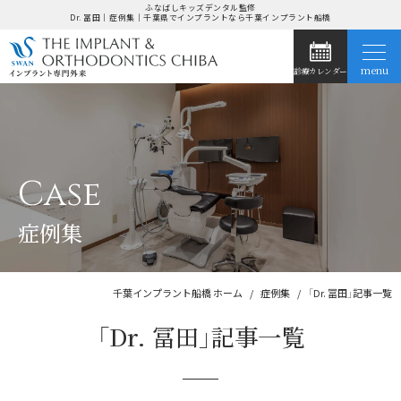
ふなばしキッズデンタル監修
Dr. 冨田｜症例集｜千葉県でインプラントなら千葉インプラント船橋
menu
診療カレンダー
ホーム
当院の特長
Case
インプラント治療
症例集
症例集
お悩み別治療法
千葉インプラント船橋 ホーム
症例集
「Dr. 冨田」記事一覧
「Dr. 冨田」記事一覧
ドクター紹介
医院紹介・アクセス