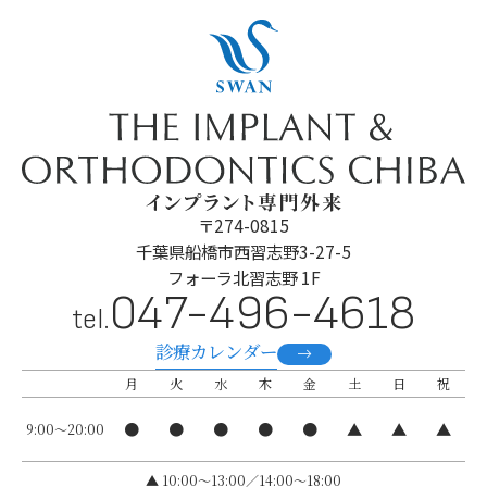
〒274-0815
千葉県船橋市西習志野3-27-5
フォーラ北習志野 1F
047-496-4618
tel.
診療カレンダー
月
火
水
木
金
土
日
祝
●
●
●
●
●
▲
▲
▲
9:00～20:00
▲ 10:00〜13:00／14:00～18:00