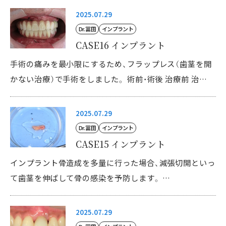
料金表
2025.07.29
Dr. 冨田
インプラント
24時間WEB予約
CASE16 インプラント
スワン会グループ
手術の痛みを最小限にするため、フラップレス（歯茎を開
かない治療）で手術をしました。 術前・術後 治療前 治…
よくあるご質問
2025.07.29
インプラント用語集
Dr. 冨田
インプラント
インプラント説明会
CASE15 インプラント
インプラント骨造成を多量に行った場合、減張切開といっ
新着情報
て歯茎を伸ばして骨の感染を予防します。 …
2025.07.29