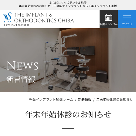
ふなばしキッズデンタル監修
年末年始休診のお知らせ｜千葉県でインプラントなら千葉インプラント船橋
menu
診療カレンダー
ホーム
当院の特長
News
インプラント治療
新着情報
症例集
お悩み別治療法
千葉インプラント船橋 ホーム
新着情報
年末年始休診のお知らせ
年末年始休診のお知らせ
ドクター紹介
医院紹介・アクセス