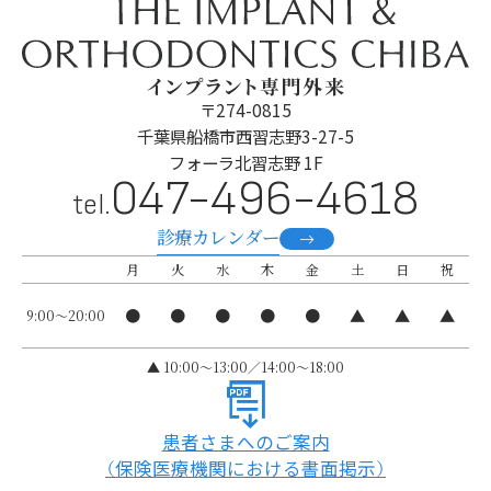
〒274-0815
千葉県船橋市西習志野3-27-5
フォーラ北習志野 1F
047-496-4618
tel.
診療カレンダー
月
火
水
木
金
土
日
祝
●
●
●
●
●
▲
▲
▲
9:00～20:00
▲ 10:00〜13:00／14:00～18:00
患者さまへのご案内
（保険医療機関における書面掲示）